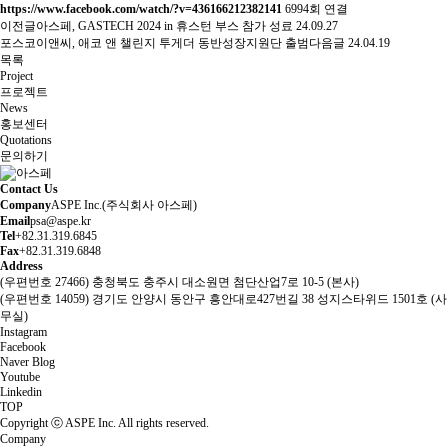
https://www.facebook.com/watch/?v=436166212382141
6994회 연결
이전글
아스페, GASTECH 2024 in 휴스턴 부스 참가 성료
24.09.27
포스코이앤씨, 애코 앤 챌린지 투게더 동반성장지원단 출범
다음글
24.04.19
목록
Project
프로젝트
News
홍보센터
Quotations
문의하기
Contact Us
Company
ASPE Inc.(주식회사 아스페)
Email
psa@aspe.kr
Tel
+82.31.319.6845
Fax
+82.31.319.6848
Address
(우편번호 27466) 충청북도 충주시 대소원면 첨단산업7로 10-5 (본사)
(우편번호 14059) 경기도 안양시 동안구 흥안대로427번길 38 성지스타위드 1501호 (사
무실)
Instagram
Facebook
Naver Blog
Youtube
Linkedin
TOP
Copyright ⓒ ASPE Inc. All rights reserved.
Company